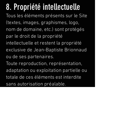
8. Propriété intellectuelle
Tous les éléments présents sur le Site
(textes, images, graphismes, logo,
nom de domaine, etc.) sont protégés
par le droit de la propriété
intellectuelle et restent la propriété
exclusive de Jean-Baptiste Brionnaud
ou de ses partenaires.
Toute reproduction, représentation,
adaptation ou exploitation partielle ou
totale de ces éléments est interdite
sans autorisation préalable.
9. Données personnelles
Jean-Baptiste Brionnaud s’engage à
respecter la vie privée de ses
utilisateurs. Les données personnelles
collectées sont utilisées dans le cadre